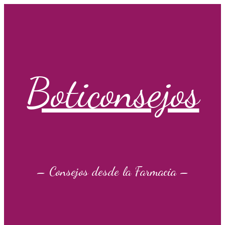
Saltar
al
contenido
Boticonsejos
– Consejos desde la Farmacia –