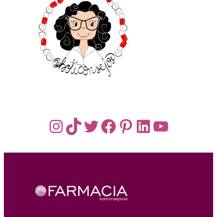
Instagram
TikTok
Twitter
Facebook
Pinterest
LinkedIn
YouTub