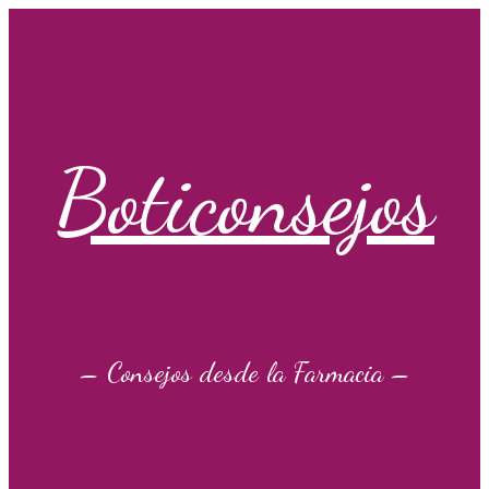
Saltar
al
contenido
Boticonsejos
– Consejos desde la Farmacia –