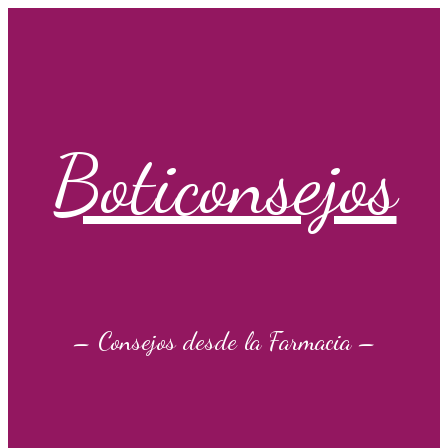
Saltar
al
contenido
Boticonsejos
– Consejos desde la Farmacia –