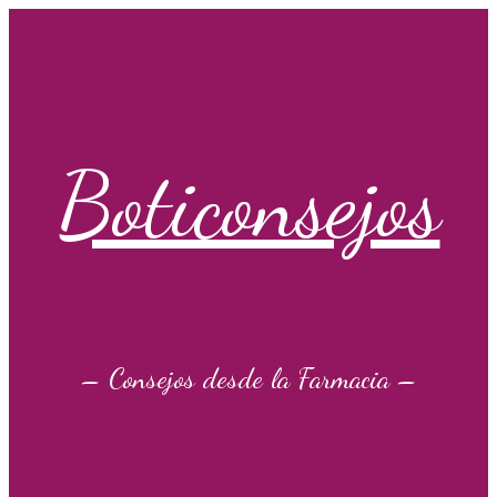
Saltar
al
contenido
Boticonsejos
– Consejos desde la Farmacia –