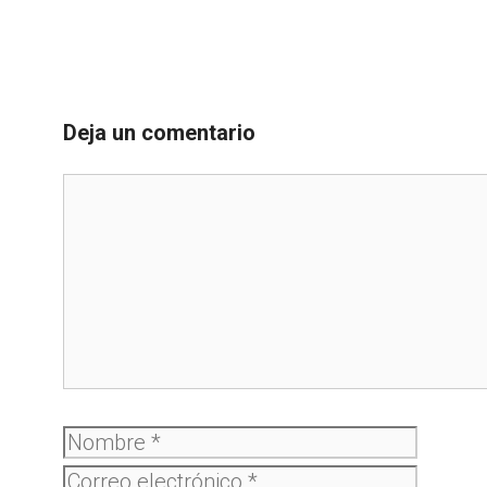
Deja un comentario
Comentario
Nombre
Correo
electró
Web