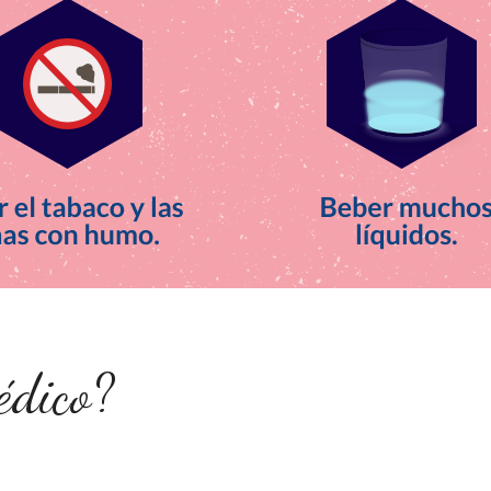
édico?