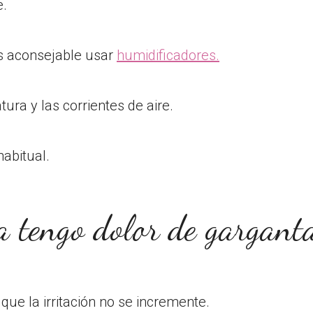
e.
s aconsejable usar
humidificadores.
ura y las corrientes de aire.
habitual.
a tengo dolor de gargant
 que la irritación no se incremente.