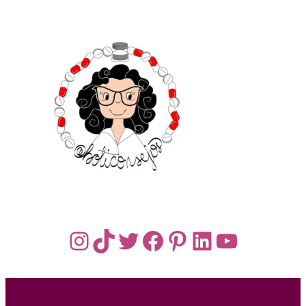
Instagram
TikTok
Twitter
Facebook
Pinterest
LinkedIn
YouTub