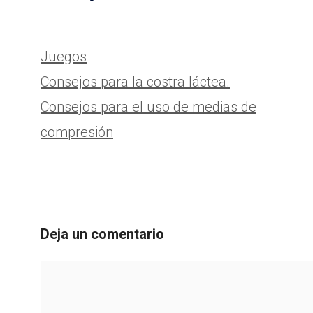
Categorías
Juegos
Consejos para la costra láctea.
Consejos para el uso de medias de
compresión
Deja un comentario
Comentario