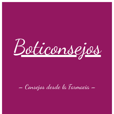
Saltar
al
contenido
Boticonsejos
– Consejos desde la Farmacia –