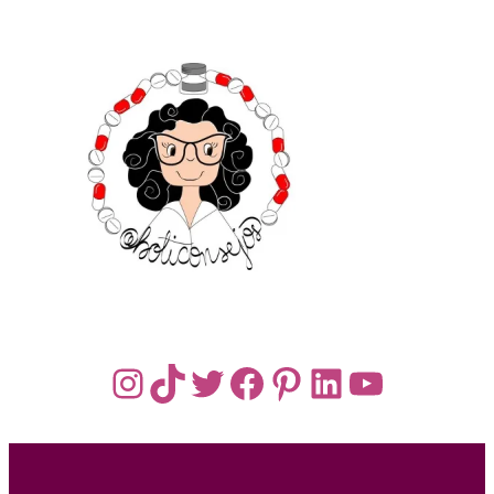
Instagram
TikTok
Twitter
Facebook
Pinterest
LinkedIn
YouTub