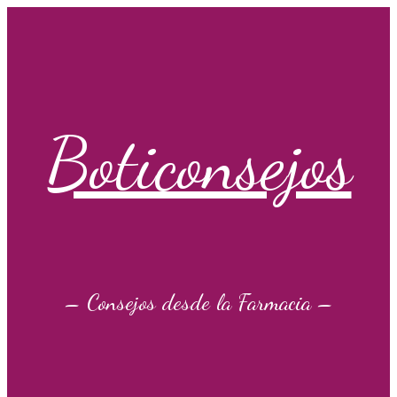
Saltar
al
contenido
Boticonsejos
– Consejos desde la Farmacia –