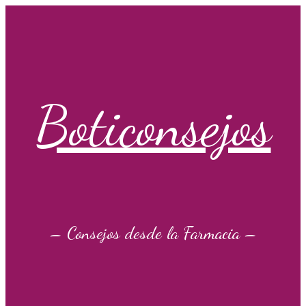
Saltar
al
contenido
Boticonsejos
– Consejos desde la Farmacia –