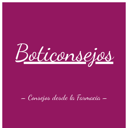
Saltar
al
contenido
Boticonsejos
– Consejos desde la Farmacia –