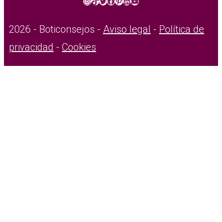
Instagram
TikTok
Twitter
Facebook
Pinterest
LinkedIn
YouTube
2026 - Boticonsejos -
Aviso legal
-
Política de
privacidad
-
Cookies