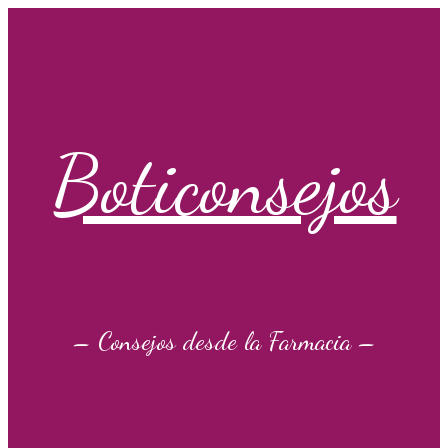
Saltar
al
contenido
Boticonsejos
– Consejos desde la Farmacia –