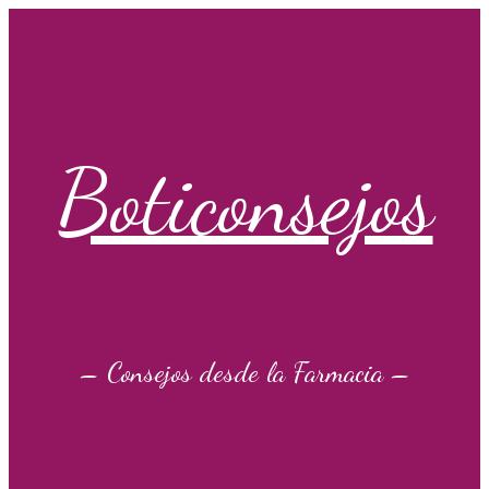
Saltar
al
contenido
Boticonsejos
– Consejos desde la Farmacia –