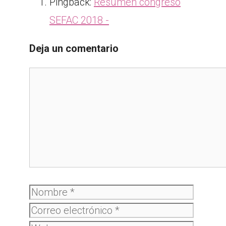
Pingback:
Resumen congreso
SEFAC 2018 -
Deja un comentario
Comentario
Nombre
Correo
electró
Web