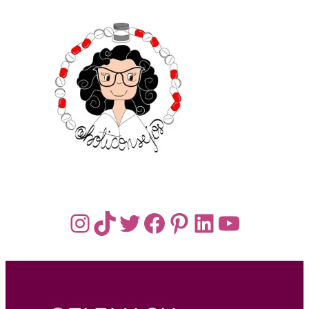
Instagram
TikTok
Twitter
Facebook
Pinterest
LinkedIn
YouTub