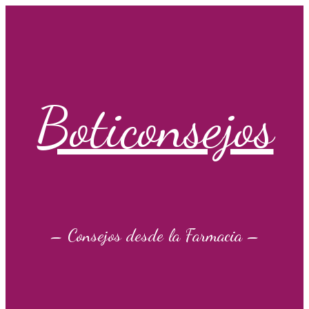
Saltar
al
contenido
Boticonsejos
– Consejos desde la Farmacia –