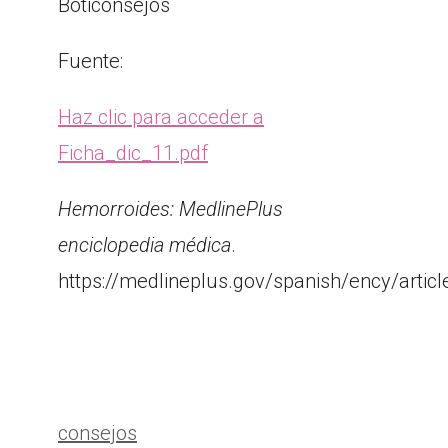
Boticonsejos
Fuente:
Haz clic para acceder a
Ficha_dic_11.pdf
Hemorroides: MedlinePlus
enciclopedia médica
.
https://medlineplus.gov/spanish/ency/artic
Categorías
consejos