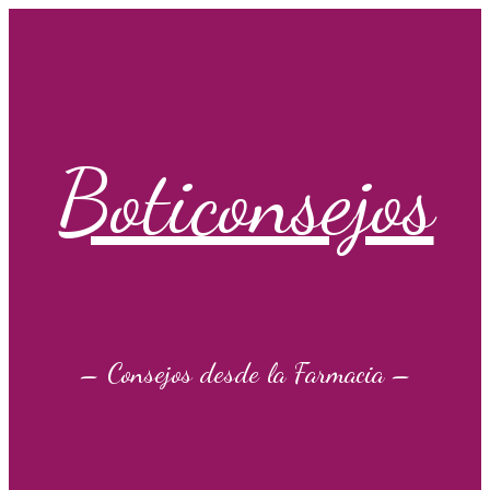
Saltar
al
contenido
Boticonsejos
– Consejos desde la Farmacia –