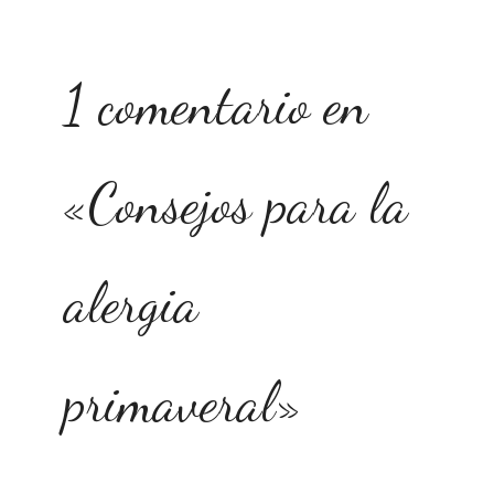
1 comentario en
«Consejos para la
alergia
primaveral»