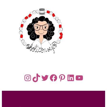
Instagram
TikTok
Twitter
Facebook
Pinterest
LinkedIn
YouTub