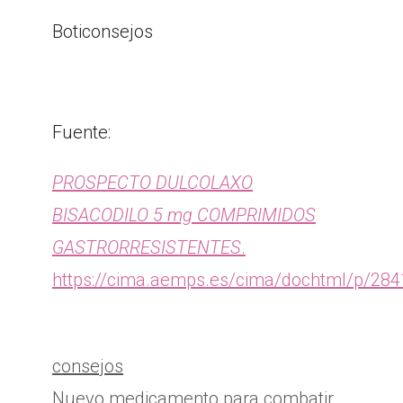
Boticonsejos
Fuente:
PROSPECTO DULCOLAXO
BISACODILO 5 mg COMPRIMIDOS
GASTRORRESISTENTES
.
https://cima.aemps.es/cima/dochtml/p/28
Categorías
consejos
Nuevo medicamento para combatir