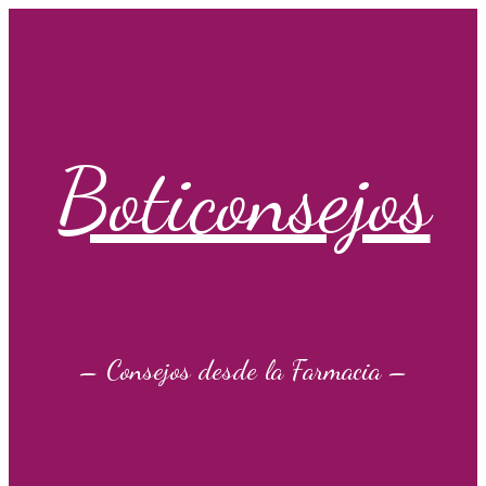
Saltar
al
contenido
Boticonsejos
– Consejos desde la Farmacia –