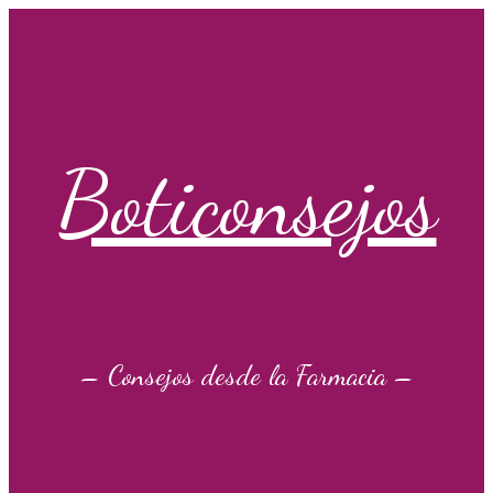
Saltar
al
contenido
Boticonsejos
– Consejos desde la Farmacia –