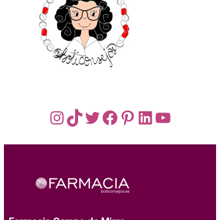
Instagram
TikTok
Twitter
Facebook
Pinterest
LinkedIn
YouTub