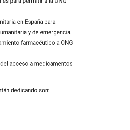
les para permitir a la ONG
anitaria en España para
humanitaria y de emergencia.
ramiento farmacéutico a ONG
n del acceso a medicamentos
están dedicando son: